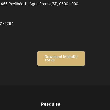
, 455 Pavilhão 11, Água Branca/SP, 05001-900
81-5264
Download MidiaKit
194 KB
Pesquisa