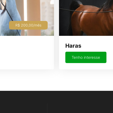
R$ 200,00/mês
Haras
Tenho interesse