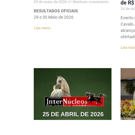
29 de maio de 2026
Nenhum comentário
de R$
26 de m
RESULTADOS OFICIAIS
29 e 30 Maio de 2026
Evento 
Cavalo 
Leia mais»
alcanço
ofertad
Leia mai