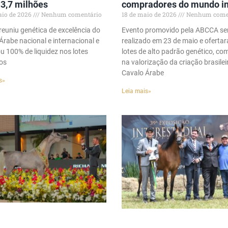
 3,7 milhões
compradores do mundo in
aio de 2026
Nenhum comentário
18 de maio de 2026
Nenhum come
reuniu genética de excelência do
Evento promovido pela ABCCA se
Árabe nacional e internacional e
realizado em 23 de maio e ofertar
u 100% de liquidez nos lotes
lotes de alto padrão genético, co
os
na valorização da criação brasilei
Cavalo Árabe
s»
Leia mais»