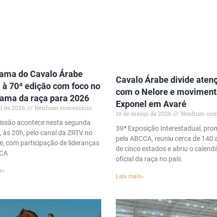
ama do Cavalo Árabe
Cavalo Árabe divide aten
 à 70ª edição com foco no
com o Nelore e moviment
ama da raça para 2026
Exponel em Avaré
il de 2026
Nenhum comentário
19 de março de 2026
Nenhum com
ssão acontece nesta segunda
39ª Exposição Interestadual, pro
, às 20h, pelo canal da ZRTV no
pela ABCCA, reuniu cerca de 140 
, com participação de lideranças
de cinco estados e abriu o calend
CA
oficial da raça no país
s»
Leia mais»