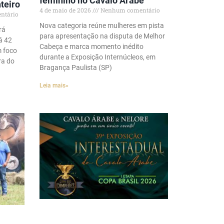
feminino no Cavalo Árabe
teiro
4 de maio de 2026
Nenhum comentário
ntário
Nova categoria reúne mulheres em pista
rá
para apresentação na disputa de Melhor
á 42
Cabeça e marca momento inédito
m foco
durante a Exposição Internúcleos, em
ra do
Bragança Paulista (SP)
Leia mais»