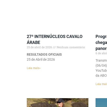
27ª INTERNÚCLEOS CAVALO
Progr
ÁRABE
chega
25 de abril de 2026
Nenhum comentário
panor
6 de abr
RESULTADOS OFICIAIS
25 de Abril de 2026
Transmi
(06/04)
Leia mais»
YouTube
da ABC
Leia mai