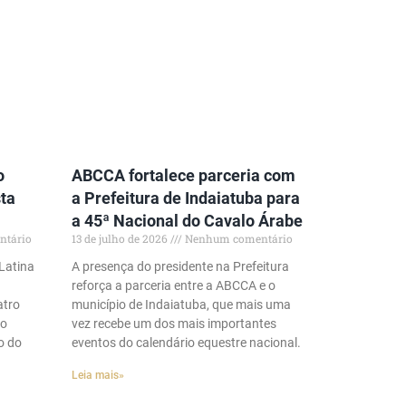
o
ABCCA fortalece parceria com
ta
a Prefeitura de Indaiatuba para
a 45ª Nacional do Cavalo Árabe
tário
13 de julho de 2026
Nenhum comentário
Latina
A presença do presidente na Prefeitura
reforça a parceria entre a ABCCA e o
atro
município de Indaiatuba, que mais uma
mo
vez recebe um dos mais importantes
o do
eventos do calendário equestre nacional.
Leia mais»