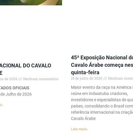
45ª Exposição Nacional d
Cavalo Árabe começa nes
NACIONAL DO CAVALO
quinta-feira
E
15 de julho de 2026
Nenhum comen
lho de 2026
Nenhum comentário
Maior evento da raça na América 
ADOS OFICIAIS
reúne em Indaiatuba criadores,
 de Julho de 2026
investidores e especialistas de qu
s»
países, consolidando o Brasil co
referência internacional na criaçã
Cavalo Árabe
Leia mais»