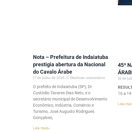
Nota – Prefeitura de Indaiatuba
prestigia abertura da Nacional
45ª 
do Cavalo Árabe
ÁRAB
17 de julho de 2026
Nenhum comentário
16 de ju
O prefeito de Indaiatuba (SP), Dr.
RESULT
Custódio Tavares Dias Neto, e o
16 a 19
secretário municipal de Desenvolvimento
Leia mai
Econômico, Indústria, Comércio e
Turismo, José Augusto Rodrigues
Gonçalves,
Leia mais»