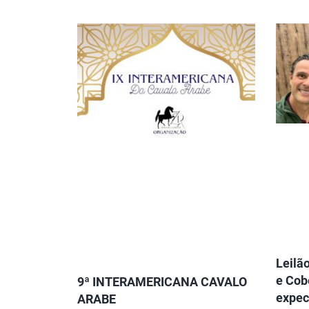
Leilã
e Cob
9ª INTERAMERICANA CAVALO
expec
ARABE