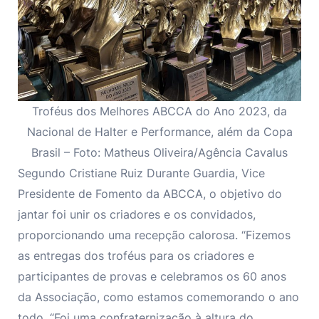
Troféus dos Melhores ABCCA do Ano 2023, da
Nacional de Halter e Performance, além da Copa
Brasil – Foto: Matheus Oliveira/Agência Cavalus
Segundo Cristiane Ruiz Durante Guardia, Vice
Presidente de Fomento da ABCCA, o objetivo do
jantar foi unir os criadores e os convidados,
proporcionando uma recepção calorosa. “Fizemos
as entregas dos troféus para os criadores e
participantes de provas e celebramos os 60 anos
da Associação, como estamos comemorando o ano
todo, “Foi uma confraternização à altura do