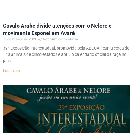
Cavalo Árabe divide atenções com o Nelore e
movimenta Exponel em Avaré
19 de março de 2026
Nenhum comentário
39ª Exposição Interestadual, promovida pela ABCCA, reuniu cerca de
140 animais de cinco estados e abriu o calendário oficial da raça no
país
Leia mais»