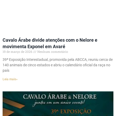
Cavalo Árabe divide atenções com o Nelore e
movimenta Exponel em Avaré
19 de março de 2026
Nenhum comentário
39ª Exposição Interestadual, promovida pela ABCCA, reuniu cerca de
140 animais de cinco estados e abriu o calendário oficial da raça no
país
Leia mais»