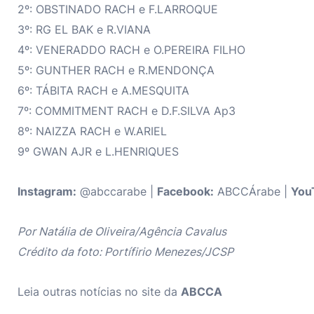
2º: OBSTINADO RACH e F.LARROQUE
3º: RG EL BAK e R.VIANA
4º: VENERADDO RACH e O.PEREIRA FILHO
5º: GUNTHER RACH e R.MENDONÇA
6º: TÁBITA RACH e A.MESQUITA
7º: COMMITMENT RACH e D.F.SILVA Ap3
8º: NAIZZA RACH e W.ARIEL
9º GWAN AJR e L.HENRIQUES
Instagram:
@abccarabe |
Facebook:
ABCCÁrabe |
You
Por Natália de Oliveira/Agência Cavalus
Crédito da foto: Portífirio Menezes/JCSP
Leia outras notícias no site da
ABCCA