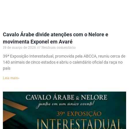
Cavalo Árabe divide atenções com o Nelore e
movimenta Exponel em Avaré
19 de março de 2026
Nenhum comentário
39ª Exposição Interestadual, promovida pela ABCCA, reuniu cerca de
140 animais de cinco estados e abriu o calendário oficial da raça no
país
Leia mais»