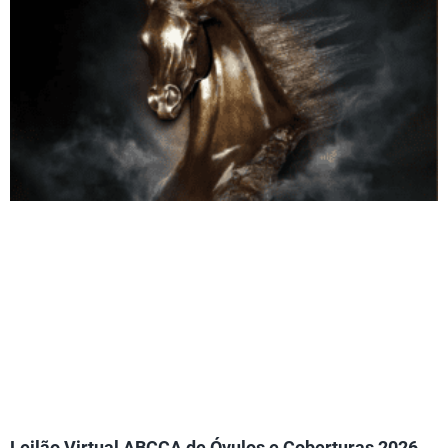
Leilão Virtual ABCCA de Óvulos e Coberturas 2026