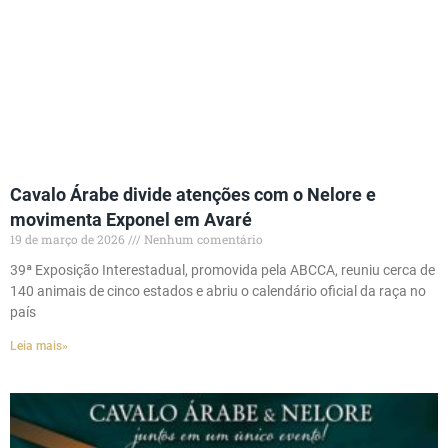
Cavalo Árabe divide atenções com o Nelore e
movimenta Exponel em Avaré
19 de março de 2026
Nenhum comentário
39ª Exposição Interestadual, promovida pela ABCCA, reuniu cerca de
140 animais de cinco estados e abriu o calendário oficial da raça no
país
Leia mais»