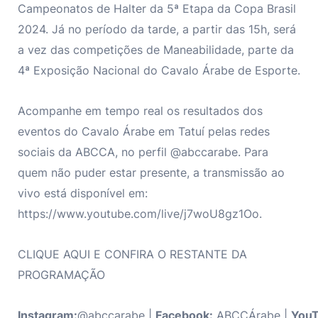
Campeonatos de Halter da 5ª Etapa da Copa Brasil
2024. Já no período da tarde, a partir das 15h, será
a vez das competições de Maneabilidade, parte da
4ª Exposição Nacional do Cavalo Árabe de Esporte.
Acompanhe em tempo real os resultados dos
eventos do Cavalo Árabe em Tatuí pelas redes
sociais da ABCCA, no perfil @abccarabe. Para
quem não puder estar presente, a transmissão ao
vivo está disponível em:
https://www.youtube.com/live/j7woU8gz1Oo.
CLIQUE AQUI E CONFIRA O RESTANTE DA
PROGRAMAÇÃO
Instagram:
@abccarabe |
Facebook:
ABCCÁrabe |
You