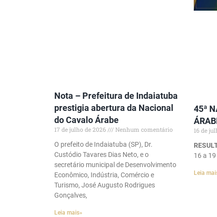
Nota – Prefeitura de Indaiatuba
prestigia abertura da Nacional
45ª 
do Cavalo Árabe
ÁRAB
17 de julho de 2026
Nenhum comentário
16 de ju
O prefeito de Indaiatuba (SP), Dr.
RESULT
Custódio Tavares Dias Neto, e o
16 a 19
secretário municipal de Desenvolvimento
Leia mai
Econômico, Indústria, Comércio e
Turismo, José Augusto Rodrigues
Gonçalves,
Leia mais»