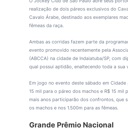
O Jockey Club de São Paulo abre seus portões
realização de dois páreos exclusivos do Cav
Cavalo Árabe, destinado aos exemplares mach
fêmeas da raça.
Ambas as corridas fazem parte da programa
evento promovido recentemente pela Associa
(ABCCA) na cidade de Indaiatuba/SP, com di
qual possui aptidão, enaltecendo toda a sua v
Em jogo no evento deste sábado em Cidade J
15 mil para o páreo dos machos e R$ 15 mil p
mais anos participarão dos confrontos, que s
os machos e nos 1.500m para as fêmeas.
Grande Prêmio Nacional