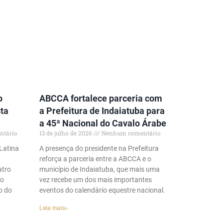
o
ABCCA fortalece parceria com
ta
a Prefeitura de Indaiatuba para
a 45ª Nacional do Cavalo Árabe
tário
13 de julho de 2026
Nenhum comentário
Latina
A presença do presidente na Prefeitura
reforça a parceria entre a ABCCA e o
atro
município de Indaiatuba, que mais uma
mo
vez recebe um dos mais importantes
o do
eventos do calendário equestre nacional.
Leia mais»