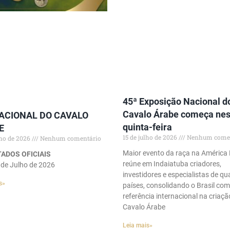
45ª Exposição Nacional d
Cavalo Árabe começa nes
NACIONAL DO CAVALO
quinta-feira
E
15 de julho de 2026
Nenhum comen
lho de 2026
Nenhum comentário
Maior evento da raça na América 
ADOS OFICIAIS
reúne em Indaiatuba criadores,
 de Julho de 2026
investidores e especialistas de qu
s»
países, consolidando o Brasil co
referência internacional na criaçã
Cavalo Árabe
Leia mais»