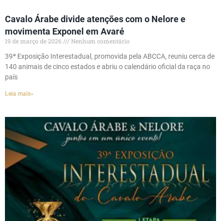
Cavalo Árabe divide atenções com o Nelore e
movimenta Exponel em Avaré
19 de março de 2026
Nenhum comentário
39ª Exposição Interestadual, promovida pela ABCCA, reuniu cerca de
140 animais de cinco estados e abriu o calendário oficial da raça no
país
Leia mais»