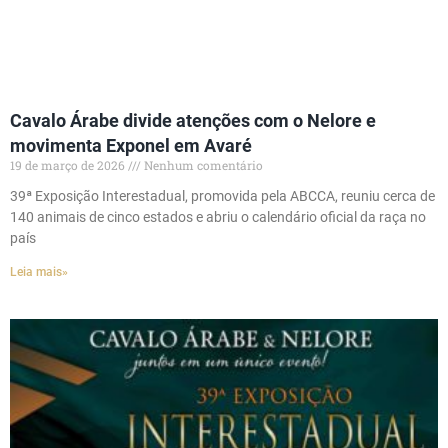
Cavalo Árabe divide atenções com o Nelore e
movimenta Exponel em Avaré
19 de março de 2026
Nenhum comentário
39ª Exposição Interestadual, promovida pela ABCCA, reuniu cerca de
140 animais de cinco estados e abriu o calendário oficial da raça no
país
Leia mais»