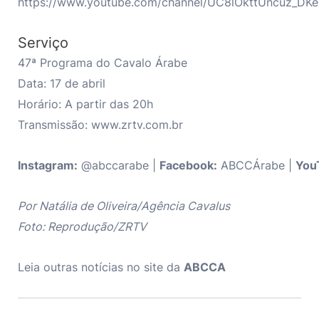
https://www.youtube.com/channel/UC8lOkttUncuz_D
Serviço
47ª Programa do Cavalo Árabe
Data: 17 de abril
Horário: A partir das 20h
Transmissão: www.zrtv.com.br
Instagram:
@abccarabe |
Facebook:
ABCCÁrabe |
You
Por Natália de Oliveira/Agência Cavalus
Foto: Reprodução/ZRTV
Leia outras notícias no site da
ABCCA