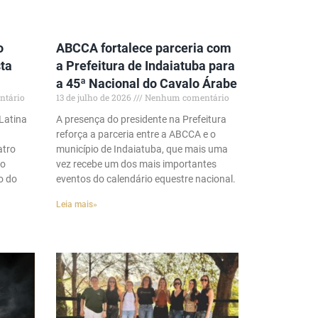
o
ABCCA fortalece parceria com
ta
a Prefeitura de Indaiatuba para
a 45ª Nacional do Cavalo Árabe
tário
13 de julho de 2026
Nenhum comentário
Latina
A presença do presidente na Prefeitura
reforça a parceria entre a ABCCA e o
atro
município de Indaiatuba, que mais uma
mo
vez recebe um dos mais importantes
o do
eventos do calendário equestre nacional.
Leia mais»