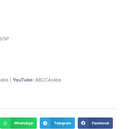
ê/SP
abe |
YouTube:
ABCCArabe
WhatsApp
Telegram
Facebook