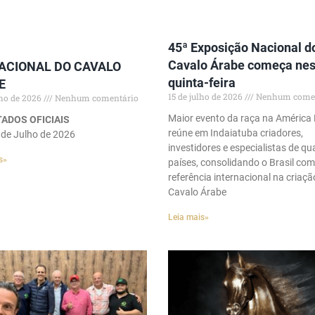
45ª Exposição Nacional d
Cavalo Árabe começa nes
NACIONAL DO CAVALO
quinta-feira
E
15 de julho de 2026
Nenhum comen
lho de 2026
Nenhum comentário
Maior evento da raça na América 
ADOS OFICIAIS
reúne em Indaiatuba criadores,
 de Julho de 2026
investidores e especialistas de qu
s»
países, consolidando o Brasil co
referência internacional na criaçã
Cavalo Árabe
Leia mais»