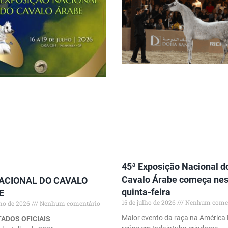
45ª Exposição Nacional d
Cavalo Árabe começa nes
NACIONAL DO CAVALO
quinta-feira
E
15 de julho de 2026
Nenhum comen
lho de 2026
Nenhum comentário
Maior evento da raça na América 
ADOS OFICIAIS