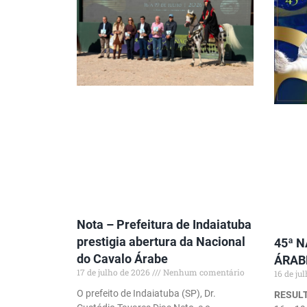
Nota – Prefeitura de Indaiatuba
prestigia abertura da Nacional
45ª 
do Cavalo Árabe
ÁRAB
17 de julho de 2026
Nenhum comentário
16 de ju
O prefeito de Indaiatuba (SP), Dr.
RESULT