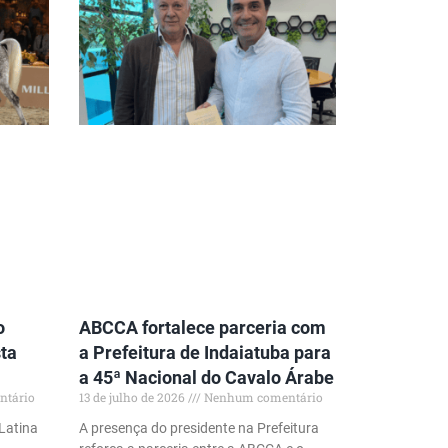
o
ABCCA fortalece parceria com
ta
a Prefeitura de Indaiatuba para
a 45ª Nacional do Cavalo Árabe
tário
13 de julho de 2026
Nenhum comentário
Latina
A presença do presidente na Prefeitura