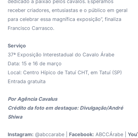
dedicado à paixão pelos cavalos. Esperamos
receber criadores, entusiastas e o público em geral
para celebrar essa magnífica exposição”, finaliza
Francisco Carrasco.
Serviço
37ª Exposição Interestadual do Cavalo Árabe
Data: 15 e 16 de março
Local: Centro Hípico de Tatuí CHT, em Tatuí (SP)
Entrada gratuita
Por Agência Cavalus
Crédito da foto em destaque: Divulgação/André
Shiwa
Instagram:
@abccarabe |
Facebook:
ABCCÁrabe |
You