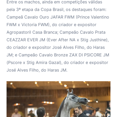
Entre os machos, ainda em competições válidas
pela 3ª etapa da Copa Brasil, os destaques foram:
Campeã Cavalo Ouro JAFAR FWM (Prince Valentino
FWM x Victoria FWM), do criador e expositor
Agropastoril Casa Branca; Campeão Cavalo Prata
CEAZZAR EVER JM (Ever After NA x Stig Justhine),
do criador e expositor José Alves Filho, do Haras
JM; e Campeão Cavalo Bronze ZAX DI PSICORE JM
(Pscore x Stig Amira Gazal), do criador e expositor
José Alves Filho, do Haras JM.